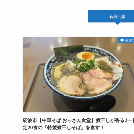
新着記事
砺波
砺波市【中華そば おっさん食堂】煮干しが香る♪一
定20食の「特製煮干しそば」を食す！