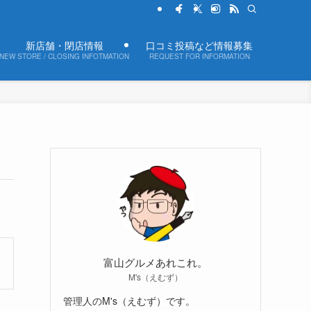
新店舗・閉店情報
口コミ投稿など情報募集
NEW STORE / CLOSING INFOTMATION
REQUEST FOR INFORMATION
富山グルメあれこれ。
M's（えむず）
管理人のM's（えむず）です。