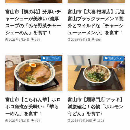
富山市【楓の花】分厚いチ
富山市【大喜 根塚店】元祖
ャーシューが美味い♪濃厚
富山ブラックラーメン？意
スープの「みそ野菜チャー
外とマイルドな「チャーシ
シューめん」を食す！
ューラーメン小」を食す！
2025年6月24日
764
2025年6月3日
656
富山グルメ
富山グルメ
富山市【こられん華】ホロ
富山市【麺専門店 アラキ】
ホロ角煮が美味い♪「華ら
満腹確定！名物「ホルモン
ーめん」を食す！
うどん」を食す♪
2025年5月27日
464
2025年5月20日
1398