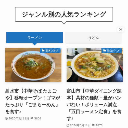
ジャンル別の人気ランキング
ラーメン
うどん
射水グルメ
富山グルメ
射水市【中華そば たまご
富山市【中華ダイニング深
や】移転オープン！ゴマが
本】具材の種類・量がハン
たっぷり「ごまらーめん」
パない！ボリューム満点
を食す♪
「五目ラーメン定食」を食
す♪
2025年3月11日
5659
2024年6月11日
1870