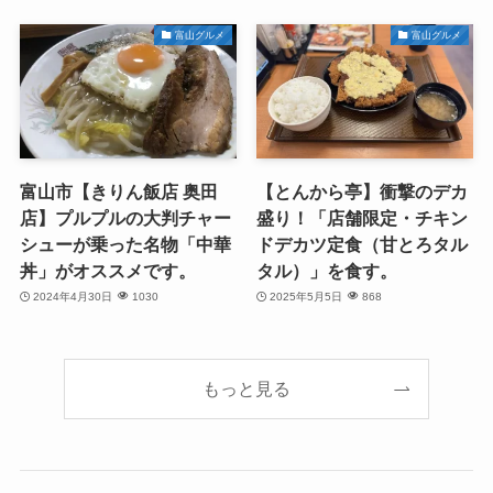
富山グルメ
富山グルメ
富山市【きりん飯店 奥田
【とんから亭】衝撃のデカ
店】プルプルの大判チャー
盛り！「店舗限定・チキン
シューが乗った名物「中華
ドデカツ定食（甘とろタル
丼」がオススメです。
タル）」を食す。
2024年4月30日
1030
2025年5月5日
868
もっと見る