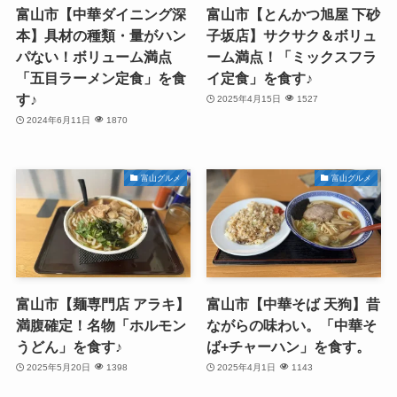
富山市【中華ダイニング深
富山市【とんかつ旭屋 下砂
本】具材の種類・量がハン
子坂店】サクサク＆ボリュ
パない！ボリューム満点
ーム満点！「ミックスフラ
「五目ラーメン定食」を食
イ定食」を食す♪
す♪
2025年4月15日
1527
2024年6月11日
1870
富山グルメ
富山グルメ
富山市【麺専門店 アラキ】
富山市【中華そば 天狗】昔
満腹確定！名物「ホルモン
ながらの味わい。「中華そ
うどん」を食す♪
ば+チャーハン」を食す。
2025年5月20日
1398
2025年4月1日
1143