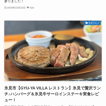
参りました！
2025年10月22日
524
氷見グルメ
氷見市【GYU-YA VILLA レストラン】氷見で贅沢ラン
チ♪ハンバーグ＆氷見牛サーロインステーキ実食レビ
ュー！