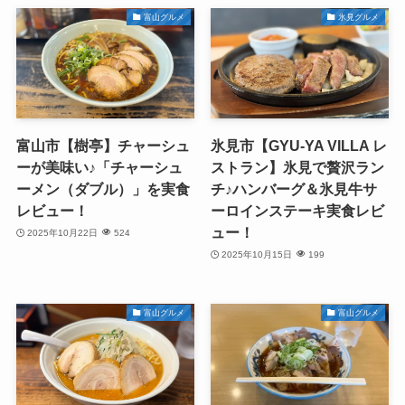
富山グルメ
氷見グルメ
富山市【樹亭】チャーシュ
氷見市【GYU-YA VILLA レ
ーが美味い♪「チャーシュ
ストラン】氷見で贅沢ラン
ーメン（ダブル）」を実食
チ♪ハンバーグ＆氷見牛サ
レビュー！
ーロインステーキ実食レビ
ュー！
2025年10月22日
524
2025年10月15日
199
富山グルメ
富山グルメ