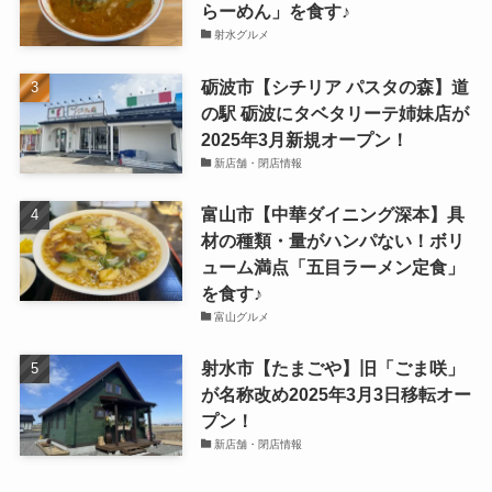
らーめん」を食す♪
射水グルメ
砺波市【シチリア パスタの森】道
の駅 砺波にタベタリーテ姉妹店が
2025年3月新規オープン！
新店舗・閉店情報
富山市【中華ダイニング深本】具
材の種類・量がハンパない！ボリ
ューム満点「五目ラーメン定食」
を食す♪
富山グルメ
射水市【たまごや】旧「ごま咲」
が名称改め2025年3月3日移転オー
プン！
新店舗・閉店情報