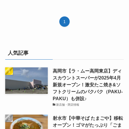
1
人気記事
高岡市【ラ・ムー高岡東店】ディ
スカウントスーパーが2025年4月
新規オープン！激安たこ焼き&ソ
フトクリームのパクパク（PAKU-
PAKU）も併設♪
新店舗・閉店情報
射水市【中華そば たまごや】移転
オープン！ゴマがたっぷり「ごま