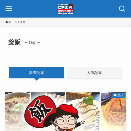
ホーム
釜飯
釜飯
– tag –
新着記事
人気記事
旅行