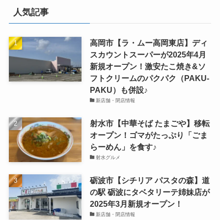
人気記事
高岡市【ラ・ムー高岡東店】ディ
スカウントスーパーが2025年4月
新規オープン！激安たこ焼き&ソ
フトクリームのパクパク（PAKU-
PAKU）も併設♪
新店舗・閉店情報
射水市【中華そば たまごや】移転
オープン！ゴマがたっぷり「ごま
らーめん」を食す♪
射水グルメ
砺波市【シチリア パスタの森】道
の駅 砺波にタベタリーテ姉妹店が
2025年3月新規オープン！
新店舗・閉店情報