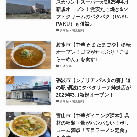
スカウントスーパーが2025年4月
新規オープン！激安たこ焼き&ソ
フトクリームのパクパク（PAKU-
PAKU）も併設♪
新店舗・閉店情報
射水市【中華そば たまごや】移転
オープン！ゴマがたっぷり「ごま
らーめん」を食す♪
射水グルメ
砺波市【シチリア パスタの森】道
の駅 砺波にタベタリーテ姉妹店が
2025年3月新規オープン！
新店舗・閉店情報
富山市【中華ダイニング深本】具
材の種類・量がハンパない！ボリ
ューム満点「五目ラーメン定食」