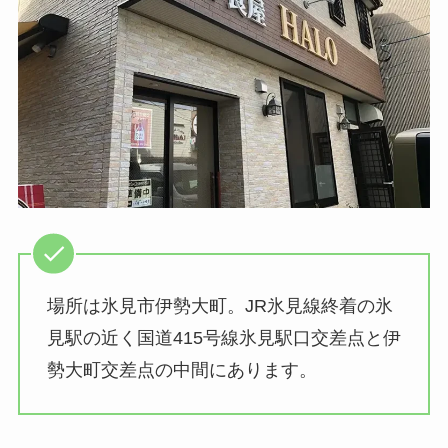
場所は氷見市伊勢大町。JR氷見線終着の氷
見駅の近く国道415号線氷見駅口交差点と伊
勢大町交差点の中間にあります。